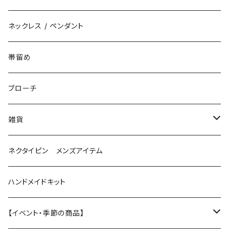
花（直径3cm）
揺れないタイプ
ネックレス / ペンダント
花（直径2.5cm）
花
帯留め
花（直径1.5cm）
星
ブローチ
星（直径2.5cm）
蝶
雑貨
ひし型
3連
眼鏡ストラップ
ネクタイピン メンズアイテム
目印チャーム
ハンドメイドキット
【イベント・季節の商品】