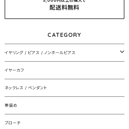
5,000円以上の購入で
配送料無料
CATEGORY
イヤリング / ピアス / ノンホールピアス
揺れるタイプ
イヤーカフ
花（直径3cm）
揺れないタイプ
ネックレス / ペンダント
花（直径2.5cm）
花
帯留め
花（直径1.5cm）
星
ブローチ