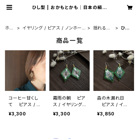
ひし型 | おかもとかも｜日本の絹糸
で作る【糸まき】アクセサリー専門店
ホー
イヤリング / ピアス / ノンホー
揺れるタ
ひし
ム
ルピアス
イプ
型
商品一覧
コーヒー甘くし
霧雨の朝 ピア
森の木漏れ日
て ピアス / イ
ス / イヤリング /
ピアス / イヤ
ヤリング / ノン
ノンホールピア
リング / ノンホ
¥3,300
¥3,300
¥3,850
ホールピアス
ス
ールピアス