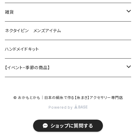
星（直径2.5cm）
蝶
雑貨
ひし型
3連
眼鏡ストラップ
ネクタイピン メンズアイテム
目印チャーム
ハンドメイドキット
【イベント・季節の商品】
夏
© おかもとかも｜日本の絹糸で作る【糸まき】アクセサリー専門店
ハロウィン
Powered by
クリスマス
ショップに質問する