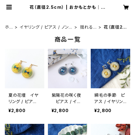
花（直径2.5cm） | おかもとかも｜日
本の絹糸で作る【糸まき】アクセサリー
専門店
ホ
イヤリング / ピアス / ノン
揺れるタ
花（直径2.5
ー
ホールピアス
イプ
cm）
商品一覧
ム
夏の花壇 イヤ
紫陽花の咲く夜
綿毛の季節 ピ
リング / ピアス /
ピアス / イヤ
アス / イヤリン
ノンホールピア
リング / ノンホ
グ / ノンホール
¥2,800
¥2,800
¥2,800
ス
ールピアス
ピアス