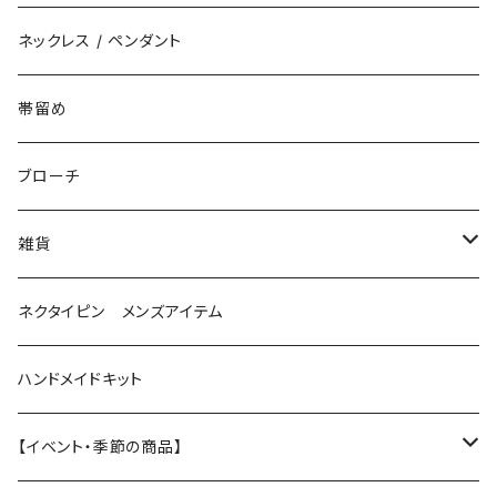
花（直径3cm）
揺れないタイプ
ネックレス / ペンダント
花（直径2.5cm）
花
帯留め
花（直径1.5cm）
星
ブローチ
星（直径2.5cm）
蝶
雑貨
ひし型
3連
眼鏡ストラップ
ネクタイピン メンズアイテム
目印チャーム
ハンドメイドキット
【イベント・季節の商品】