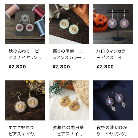
秋のおわり ピ
実りの準備｜ニ
ハロウィンカラ
アス / イヤリン
ュアンスカラー
ーピアス イヤ
グ / ノンホール
の絹糸イヤリン
リング / ピアス /
¥2,800
¥2,800
¥2,800
ピアス
グ・秋色・和装に
ノンホールピア
も・軽量・ギフト
ス
すすき野原で
夕暮れの向日葵
夜空の淡いひか
ピアス / イヤリ
ピアス / イヤ
り イヤリング /