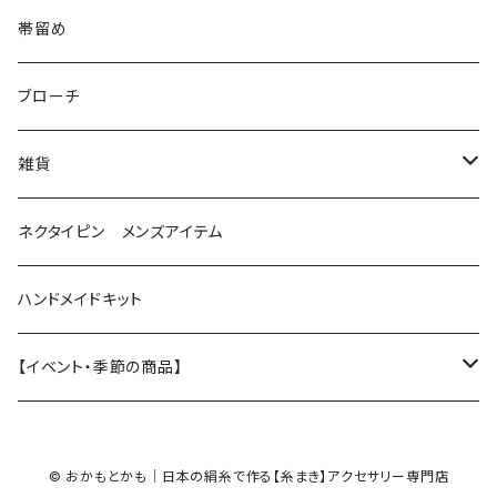
花（直径2.5cm）
花
帯留め
花（直径1.5cm）
星
ブローチ
星（直径2.5cm）
蝶
雑貨
ひし型
3連
眼鏡ストラップ
ネクタイピン メンズアイテム
目印チャーム
ハンドメイドキット
【イベント・季節の商品】
夏
© おかもとかも｜日本の絹糸で作る【糸まき】アクセサリー専門店