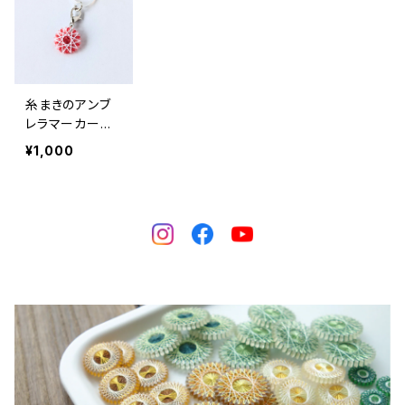
糸まきのアンブ
レラマーカー｜
花（赤）｜めじる
¥1,000
しチャーム 推し
活 マルチマーカ
ー