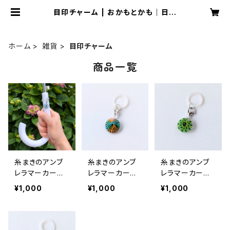
目印チャーム | おかもとかも｜日本
の絹糸で作る【糸まき】アクセサリー専
門店
ホーム
雑貨
目印チャーム
商品一覧
糸まきのアンブ
糸まきのアンブ
糸まきのアンブ
レラマーカー｜
レラマーカー｜
レラマーカー｜
花（青）｜めじる
ミックスカラー
花（緑）｜めじる
¥1,000
¥1,000
¥1,000
しチャーム 推し
｜めじるしチャ
しチャーム 推し
活 マルチマーカ
ーム 推し活 マ
活 マルチマーカ
ー
ルチマーカー
ー