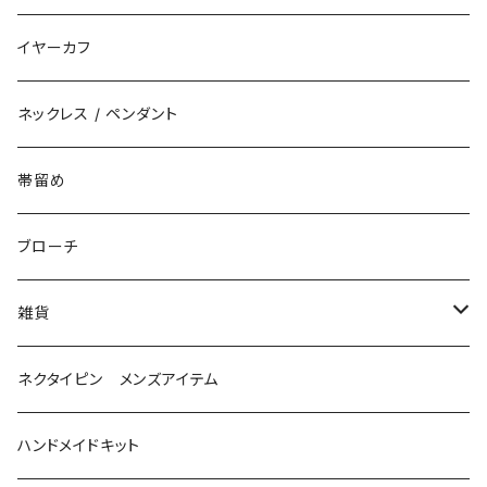
揺れるタイプ
イヤーカフ
花（直径3cm）
揺れないタイプ
ネックレス / ペンダント
花（直径2.5cm）
花
帯留め
花（直径1.5cm）
星
ブローチ
星（直径2.5cm）
蝶
雑貨
ひし型
3連
眼鏡ストラップ
ネクタイピン メンズアイテム
目印チャーム
ハンドメイドキット