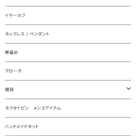
揺れるタイプ
イヤーカフ
花（直径3cm）
揺れないタイプ
ネックレス / ペンダント
花（直径2.5cm）
花
帯留め
花（直径1.5cm）
星
ブローチ
星（直径2.5cm）
蝶
雑貨
ひし型
3連
眼鏡ストラップ
ネクタイピン メンズアイテム
目印チャーム
ハンドメイドキット