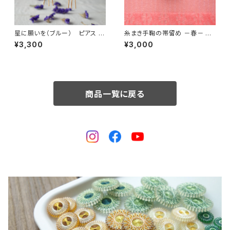
星に願いを（ブルー） ピアス /
糸まき手鞠の帯留め －春－ カ
ノンホールピアス / イヤリング
ーネーション
¥3,300
¥3,000
商品一覧に戻る