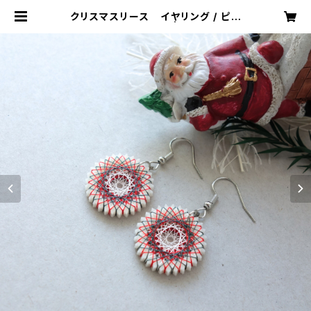
クリスマスリース イヤリング / ピア
ス / ノンホールピアス | おかもとかも
｜日本の絹糸で作る【糸まき】アクセサ
リー専門店