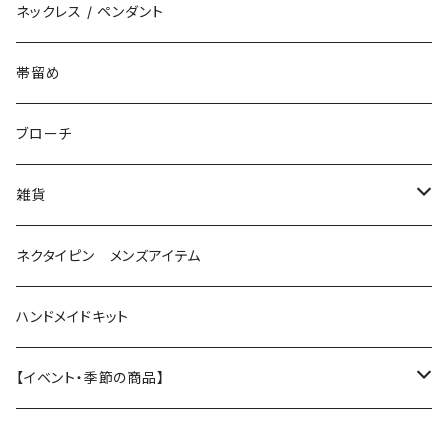
花（直径3cm）
揺れないタイプ
ネックレス / ペンダント
花（直径2.5cm）
花
帯留め
花（直径1.5cm）
星
ブローチ
星（直径2.5cm）
蝶
雑貨
ひし型
3連
眼鏡ストラップ
ネクタイピン メンズアイテム
目印チャーム
ハンドメイドキット
【イベント・季節の商品】
夏