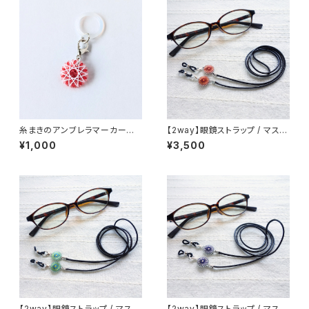
糸まきのアンブレラマーカー｜
【2way】眼鏡ストラップ / マスク
花（赤）｜めじるしチャーム 推し
ホルダー (赤とテラコッタ) 絹
¥1,000
¥3,500
活 マルチマーカー
糸のアクセサリー
【2way】眼鏡ストラップ / マスク
【2way】眼鏡ストラップ / マスク