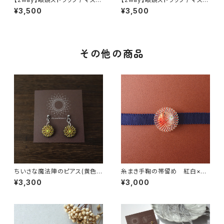
ホルダー (青とレモンイエロー)
ホルダー (紫とベージュ) 絹糸
¥3,500
¥3,500
絹糸のアクセサリー
のアクセサリー
その他の商品
ちいさな魔法陣のピアス(黄色)
糸まき手鞠の帯留め 紅白×ゴ
イヤリング / ピアス / ノンホ
ールド
¥3,300
¥3,000
ールピアス