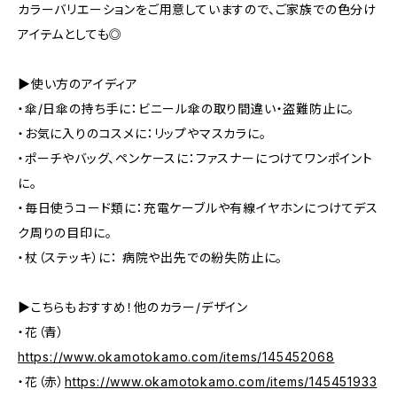
カラーバリエーションをご用意していますので、ご家族での色分け
アイテムとしても◎
▶使い方のアイディア
・傘/日傘の持ち手に：ビニール傘の取り間違い・盗難防止に。
・お気に入りのコスメに：リップやマスカラに。
・ポーチやバッグ、ペンケースに：ファスナーにつけてワンポイント
に。
・毎日使うコード類に：充電ケーブルや有線イヤホンにつけてデス
ク周りの目印に。
・杖（ステッキ）に： 病院や出先での紛失防止に。
▶こちらもおすすめ！他のカラー/デザイン
・花（青）
https://www.okamotokamo.com/items/145452068
・花（赤）
https://www.okamotokamo.com/items/145451933