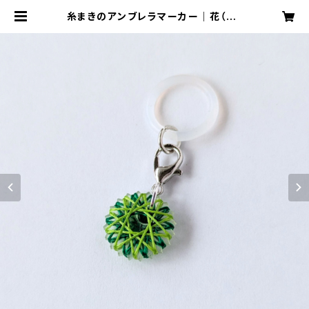
糸まきのアンブレラマーカー｜花（緑）
｜めじるしチャーム 推し活 マルチマ
ーカー | おかもとかも｜日本の絹糸
で作る【糸まき】アクセサリー専門店