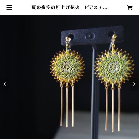
夏の夜空の打上げ花火 ピアス / イ
ヤリング / ノンホールピアス | おかも
とかも｜日本の絹糸で作る【糸まき】ア
クセサリー専門店