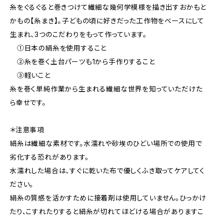
糸をぐるぐると巻きつけて繊細な幾何学模様を描き出すおかもと
かもの【糸まき】。子どもの頃に好きだった工作物をベースにして
生まれ、3つのこだわりをもって作っています。
①日本の絹糸を使用すること
②糸を巻く土台パーツも1から手作りすること
③軽いこと
糸を巻く単純作業から生まれる繊細な世界を知っていただけた
ら幸せです。
＊注意事項
絹糸は繊細な素材です。水濡れや砂埃のひどい場所での使用で
劣化する恐れがあります。
水濡れした場合は、すぐに乾いた布で優しくふき取ってケアしてく
ださい。
絹糸の質感を活かすために接着剤は使用していません。ひっかけ
たり、こすれたりすると絹糸が切れてほどける場合がありますこ