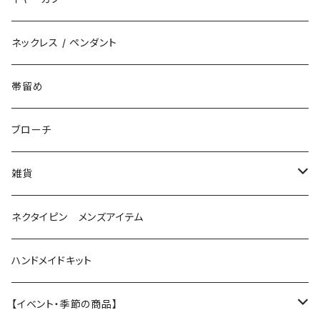
花（直径3cm）
揺れないタイプ
ネックレス / ペンダント
花（直径2.5cm）
花
帯留め
花（直径1.5cm）
星
ブローチ
星（直径2.5cm）
蝶
雑貨
ひし型
3連
眼鏡ストラップ
ネクタイピン メンズアイテム
目印チャーム
ハンドメイドキット
【イベント・季節の商品】