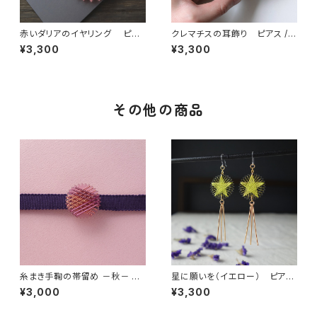
赤いダリアのイヤリング ピア
クレマチスの耳飾り ピアス /
ス / イヤリング / ノンホールピア
イヤリング / ノンホールピアス
¥3,300
¥3,300
ス
その他の商品
糸まき手鞠の帯留め －秋－ お
星に願いを（イエロー） ピアス
いもラテ
/ ノンホールピアス / イヤリング
¥3,000
¥3,300