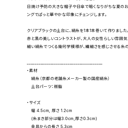
日焼け予防の大きな帽子や日傘で暗くなりがちな夏のお
ングでぱっと華やかな印象にチェンジします。
クリアブラックの土台に、絹糸を1本1本巻いて作りました
赤と黒の美しいコントラストが、大人の女性らしい雰囲気
細い絹糸でつくる幾何学模様が、繊細さを感じさせる糸の
_______________________________________
・素材
絹糸（京都の老舗糸メーカー製の国産絹糸）
土台パーツ：樹脂
・サイズ
幅 4.5cm, 厚さ 1.2cm
(糸まき部分は幅3.0cm,厚さ0.3cm)
金具からの長さ 5.3cm