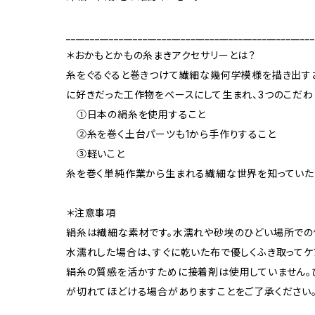
____________________________________________________
＊おかもとかもの糸まきアクセサリーとは？
糸をぐるぐると巻きつけて繊細な幾何学模様を描き出すお
に好きだった工作物をベースにして生まれ、3つのこだわ
①日本の絹糸を使用すること
②糸を巻く土台パーツも1から手作りすること
③軽いこと
糸を巻く単純作業から生まれる繊細な世界を知っていた
＊注意事項
絹糸は繊細な素材です。水濡れや砂埃のひどい場所での
水濡れした場合は、すぐに乾いた布で優しくふき取ってケ
絹糸の質感を活かすために接着剤は使用していません。
が切れてほどける場合がありますことをご了承ください