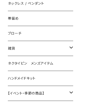
花（直径3cm）
揺れないタイプ
ネックレス / ペンダント
花（直径2.5cm）
花
帯留め
花（直径1.5cm）
星
ブローチ
星（直径2.5cm）
蝶
雑貨
ひし型
3連
眼鏡ストラップ
ネクタイピン メンズアイテム
目印チャーム
ハンドメイドキット
【イベント・季節の商品】
夏