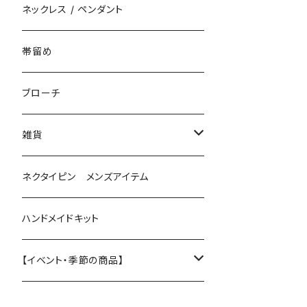
花（直径3cm）
揺れないタイプ
ネックレス / ペンダント
花（直径2.5cm）
花
帯留め
花（直径1.5cm）
星
ブローチ
星（直径2.5cm）
蝶
雑貨
ひし型
3連
眼鏡ストラップ
ネクタイピン メンズアイテム
目印チャーム
ハンドメイドキット
【イベント・季節の商品】
夏