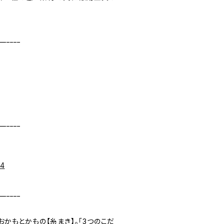
______
______
04
______
かもとかもの【糸まき】。「3つのこだ