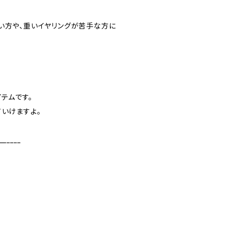
い方や、重いイヤリングが苦手な方に
イテムです。
ていけますよ。
______