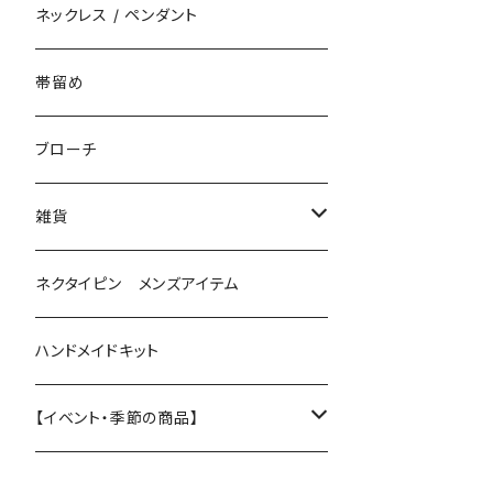
花（直径3cm）
揺れないタイプ
ネックレス / ペンダント
花（直径2.5cm）
花
帯留め
花（直径1.5cm）
星
ブローチ
星（直径2.5cm）
蝶
雑貨
ひし型
3連
眼鏡ストラップ
ネクタイピン メンズアイテム
目印チャーム
ハンドメイドキット
【イベント・季節の商品】
夏