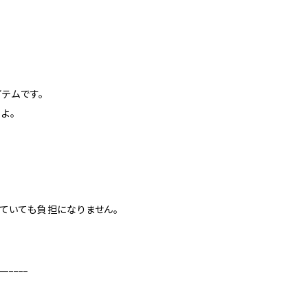
イテムです。
よ。
けていても負担になりません。
______