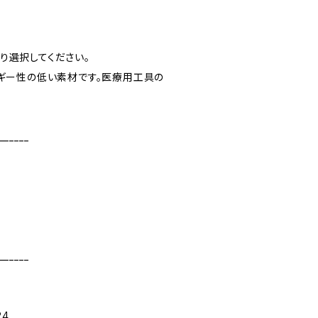
より選択してください。
ルギー性の低い素材です。医療用工具の
______
______
24