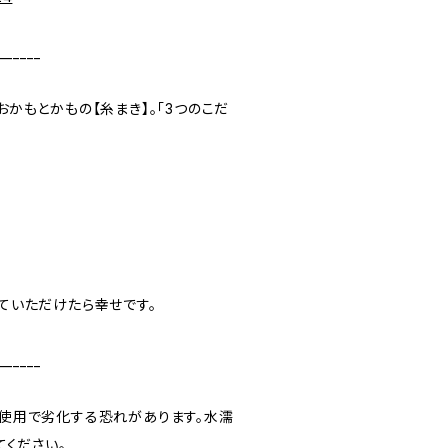
______
かもとかもの【糸まき】。「3つのこだ
ていただけたら幸せです。
______
使用で劣化する恐れがあります。水濡
てください。