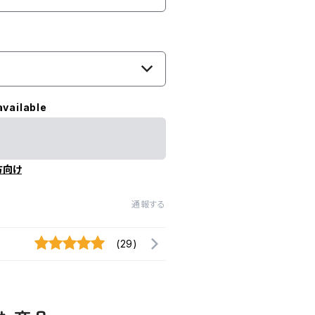
available
方向け
通報する
(29)