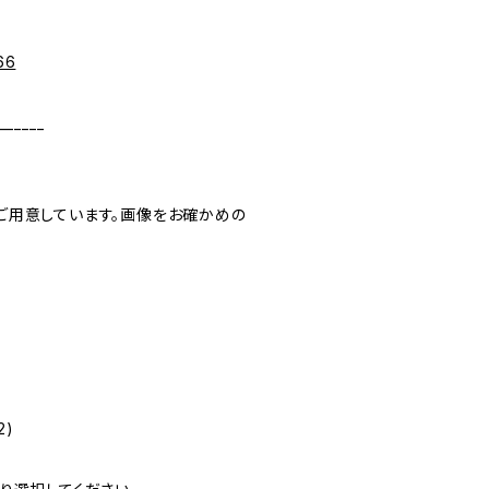
66
______
ご用意しています。画像をお確かめの
)
2)