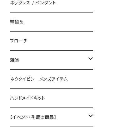
花（直径3cm）
揺れないタイプ
ネックレス / ペンダント
花（直径2.5cm）
花
帯留め
花（直径1.5cm）
星
ブローチ
星（直径2.5cm）
蝶
雑貨
ひし型
3連
眼鏡ストラップ
ネクタイピン メンズアイテム
目印チャーム
ハンドメイドキット
【イベント・季節の商品】
夏