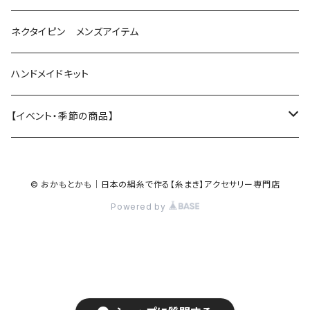
ひし型
3連
眼鏡ストラップ
ネクタイピン メンズアイテム
目印チャーム
ハンドメイドキット
【イベント・季節の商品】
夏
© おかもとかも｜日本の絹糸で作る【糸まき】アクセサリー専門店
ハロウィン
Powered by
クリスマス
お正月・お祝い