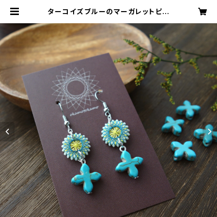
ターコイズブルーのマーガレットピア
ス ピアス / イヤリング / ノンホール
ピアス | おかもとかも｜日本の絹糸
で作る【糸まき】アクセサリー専門店