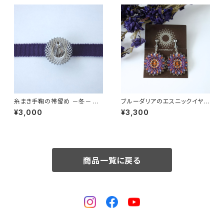
糸まき手鞠の帯留め －冬－ 寒
ブルーダリアのエスニックイヤリ
空
ング ピアス / イヤリング / ノン
¥3,000
¥3,300
ホールピアス
商品一覧に戻る