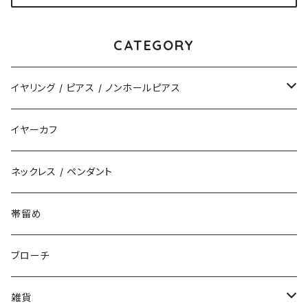
CATEGORY
イヤリング / ピアス / ノンホールピアス
揺れるタイプ
イヤーカフ
花（直径3cm）
揺れないタイプ
ネックレス / ペンダント
花（直径2.5cm）
花
帯留め
花（直径1.5cm）
星
ブローチ
星（直径2.5cm）
蝶
雑貨