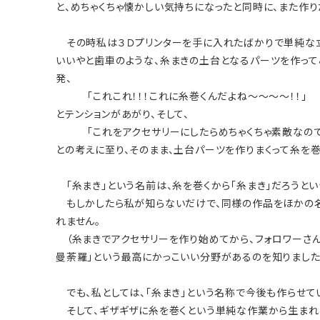
と、めちゃくちゃ懐かしい気持ちになったと同時に、また作り
その時私は３Ｄプリンターを手に入れたばかりで単純な立
いいやと歯車のような、糸まきの土台となるパーツを作って
発、
「これこれ！！！これに糸巻くんだよね～～～～！！」
とテンションがあがり、そして、
「これをアクセサリーにしたらめちゃくちゃ素敵なので
との考えに至り、そのまま、土台パーツを作りまくって糸を巻
「糸まき」という名前は、糸を巻くから「糸まき」だろうとい
もしかしたら私が知らないだけで、同様の作品をほかの名
れません。
（糸まきでアクセサリーを作り始めてから、フォロワーさん
曼荼羅」という最高にかっこいい分野があるのを知りました
でも、私としては、「糸まき」という名称で今後も作らせて
そして、ギザギザに糸を巻くという単純な作業から生まれ