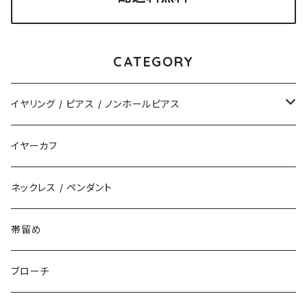
CATEGORY
イヤリング / ピアス / ノンホールピアス
揺れるタイプ
イヤーカフ
花（直径3cm）
揺れないタイプ
ネックレス / ペンダント
花（直径2.5cm）
花
帯留め
花（直径1.5cm）
星
ブローチ
星（直径2.5cm）
蝶