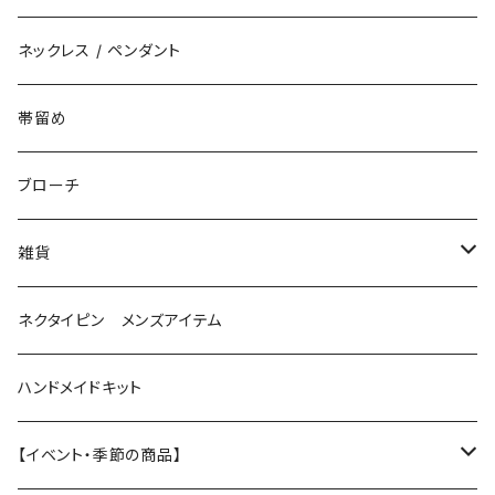
花（直径3cm）
揺れないタイプ
ネックレス / ペンダント
花（直径2.5cm）
花
帯留め
花（直径1.5cm）
星
ブローチ
星（直径2.5cm）
蝶
雑貨
ひし型
3連
眼鏡ストラップ
ネクタイピン メンズアイテム
目印チャーム
ハンドメイドキット
【イベント・季節の商品】