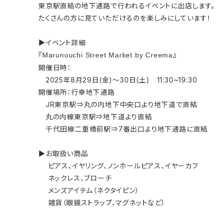
東京駅直結の地下通路で行われるイベントに出店します。
たくさんの方に見ていただけるのを楽しみにしています！
▶イベント詳細
『
』
Marunouchi Street Market by Creema
開催日時：
2025年8月29日(金)～30日(土) 11:30~19:30
開催場所：行幸地下通路
JR東京駅⇒丸の内地下中央口より地下道で直結
丸の内線東京駅⇒地下道より直結
千代田線二重橋前駅⇒7番出口より地下通路に直結
▶お取扱い商品
ピアス、イヤリング、ノンホールピアス、イヤーカフ
ネックレス、ブローチ
メンズアイテム（ネクタイピン）
雑貨（眼鏡ストラップ、マグネットなど）