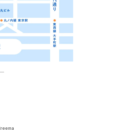
＿＿
Creema