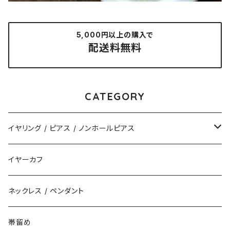
5,000円以上の購入で
配送料無料
CATEGORY
イヤリング / ピアス / ノンホールピアス
揺れるタイプ
イヤーカフ
花（直径3cm）
揺れないタイプ
ネックレス / ペンダント
花（直径2.5cm）
花
帯留め