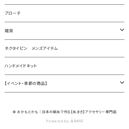
花（直径1.5cm）
星
ブローチ
星（直径2.5cm）
蝶
雑貨
ひし型
3連
眼鏡ストラップ
ネクタイピン メンズアイテム
目印チャーム
ハンドメイドキット
【イベント・季節の商品】
夏
© おかもとかも｜日本の絹糸で作る【糸まき】アクセサリー専門店
ハロウィン
Powered by