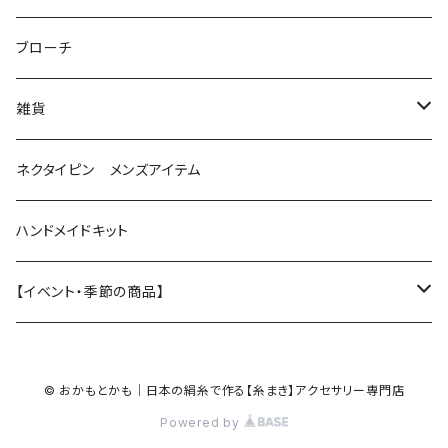
花（直径1.5cm）
星
ブローチ
星（直径2.5cm）
蝶
雑貨
ひし型
3連
眼鏡ストラップ
ネクタイピン メンズアイテム
目印チャーム
ハンドメイドキット
【イベント・季節の商品】
夏
© おかもとかも｜日本の絹糸で作る【糸まき】アクセサリー専門店
ハロウィン
Powered by