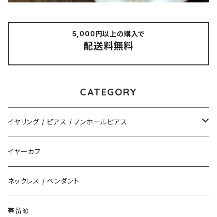
5,000円以上の購入で
配送料無料
CATEGORY
イヤリング / ピアス / ノンホールピアス
揺れるタイプ
イヤーカフ
花（直径3cm）
揺れないタイプ
ネックレス / ペンダント
花（直径2.5cm）
花
帯留め