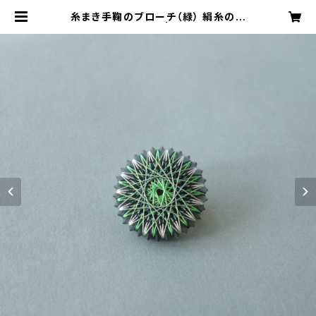
糸まき手鞠のブローチ（緑） 絹糸のア
クセサリー / ギフト | おかもとかも｜
日本の絹糸で作る【糸まき】アクセサリ
ー専門店