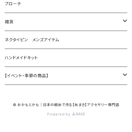
花（直径1.5cm）
星
ブローチ
星（直径2.5cm）
蝶
雑貨
ひし型
3連
眼鏡ストラップ
ネクタイピン メンズアイテム
目印チャーム
ハンドメイドキット
【イベント・季節の商品】
夏
© おかもとかも｜日本の絹糸で作る【糸まき】アクセサリー専門店
ハロウィン
Powered by
クリスマス