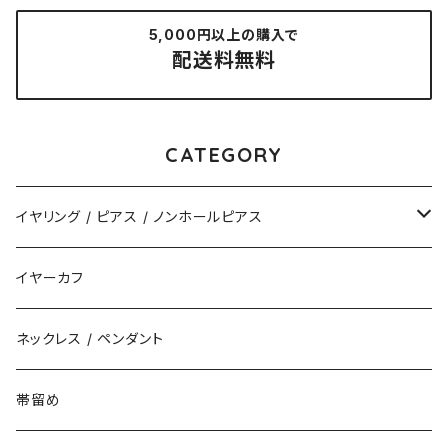
5,000円以上の購入で
配送料無料
CATEGORY
イヤリング / ピアス / ノンホールピアス
揺れるタイプ
イヤーカフ
花（直径3cm）
揺れないタイプ
ネックレス / ペンダント
花（直径2.5cm）
花
帯留め