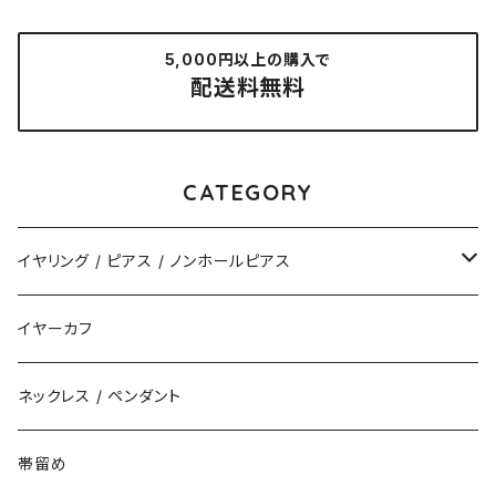
5,000円以上の購入で
配送料無料
CATEGORY
イヤリング / ピアス / ノンホールピアス
揺れるタイプ
イヤーカフ
花（直径3cm）
揺れないタイプ
ネックレス / ペンダント
花（直径2.5cm）
花
帯留め