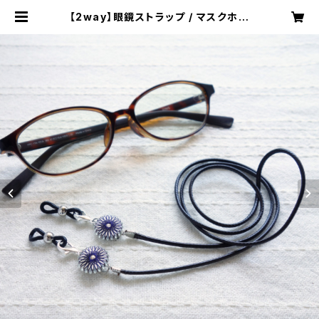
【2way】眼鏡ストラップ / マスクホル
ダー (紫とベージュ) 絹糸のアクセ
サリー | おかもとかも｜日本の絹糸
で作る【糸まき】アクセサリー専門店