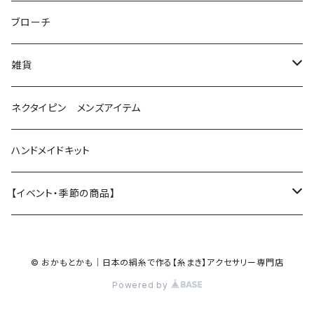
花（直径1.5cm）
星
ブローチ
星（直径2.5cm）
蝶
雑貨
ひし型
3連
眼鏡ストラップ
ネクタイピン メンズアイテム
目印チャーム
ハンドメイドキット
【イベント・季節の商品】
夏
© おかもとかも｜日本の絹糸で作る【糸まき】アクセサリー専門店
ハロウィン
Powered by