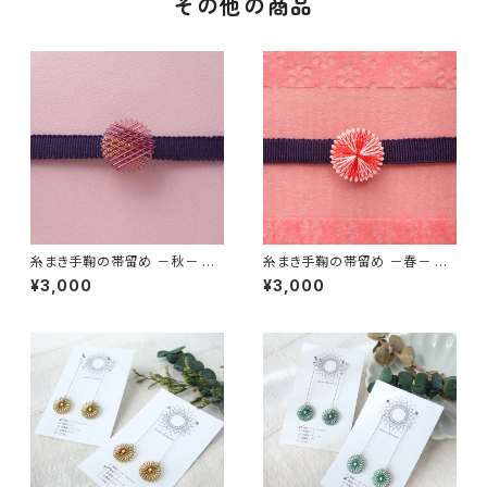
その他の商品
糸まき手鞠の帯留め －秋－ お
糸まき手鞠の帯留め －春－ カ
いもラテ
ーネーション
¥3,000
¥3,000