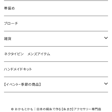
花（直径2.5cm）
花
帯留め
花（直径1.5cm）
星
ブローチ
星（直径2.5cm）
蝶
雑貨
ひし型
3連
眼鏡ストラップ
ネクタイピン メンズアイテム
目印チャーム
ハンドメイドキット
【イベント・季節の商品】
夏
© おかもとかも｜日本の絹糸で作る【糸まき】アクセサリー専門店