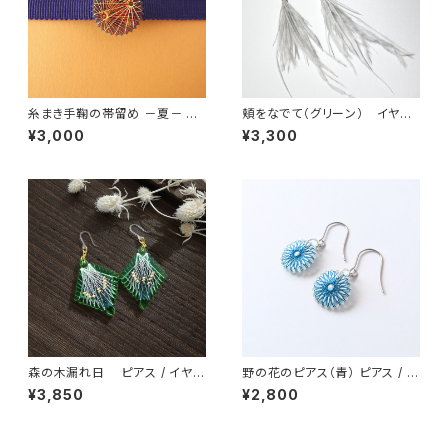
糸まき手鞠の帯留め －夏－ 打
頬をなでて（グリーン） イヤリ
ち上げ花火
ング / ピアス / ノンホールピア
¥3,000
¥3,300
ス
森の木漏れ日 ピアス / イヤリ
野の花のピアス（青） ピアス / ノ
ング / ノンホールピアス
ンホールピアス / イヤリング
¥3,850
¥2,800