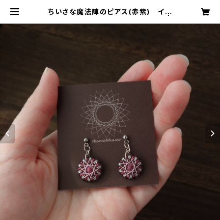
ちいさな魔法陣のピアス(赤紫) イヤ
リング / ピアス / ノンホールピアス |
おかもとかも｜日本の絹糸で作る【糸
まき】アクセサリー専門店