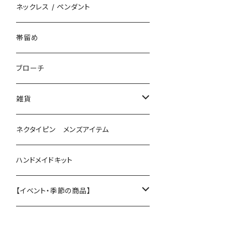
花（直径3cm）
揺れないタイプ
ネックレス / ペンダント
花（直径2.5cm）
花
帯留め
花（直径1.5cm）
星
ブローチ
星（直径2.5cm）
蝶
雑貨
ひし型
3連
眼鏡ストラップ
ネクタイピン メンズアイテム
目印チャーム
ハンドメイドキット
【イベント・季節の商品】
夏