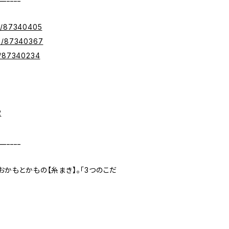
s/87340405
ms/87340367
s/87340234
2
______
かもとかもの【糸まき】。「3つのこだ