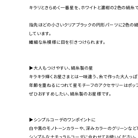
キラリときらめく一番星を、ホワイトと濃紺の2色の絹糸
指先ほどの小さいクリアブラックの円形パーツに2色の絹
しています。
繊細な糸模様に目を引きつけられます。
▶大人もつけやすい、絹糸製の星
キラキラ輝くお星さまとは一味違う、糸で作った大人っぽ
年齢を重ねるにつれて星モチーフのアクセサリーはポッ
ぜひおすすめしたい、絹糸製のお星様です。
▶シンプルコーデのワンポイントに
白や黒のモノトーンカラーや、深みカラーのグリーンなど
シンプルなナチュラルコーデに合わせてお使いください。