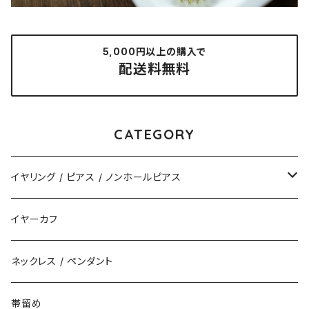
5,000円以上の購入で
配送料無料
CATEGORY
イヤリング / ピアス / ノンホールピアス
揺れるタイプ
イヤーカフ
花（直径3cm）
揺れないタイプ
ネックレス / ペンダント
花（直径2.5cm）
花
帯留め