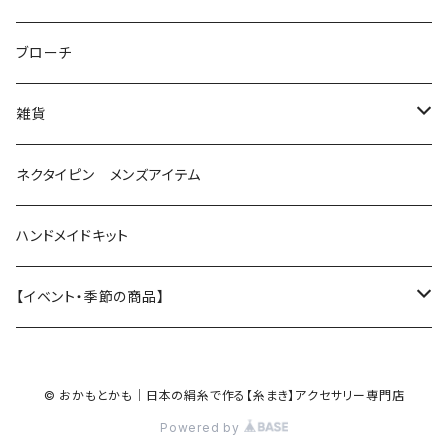
花（直径1.5cm）
星
ブローチ
星（直径2.5cm）
蝶
雑貨
ひし型
3連
眼鏡ストラップ
ネクタイピン メンズアイテム
目印チャーム
ハンドメイドキット
【イベント・季節の商品】
夏
© おかもとかも｜日本の絹糸で作る【糸まき】アクセサリー専門店
ハロウィン
Powered by