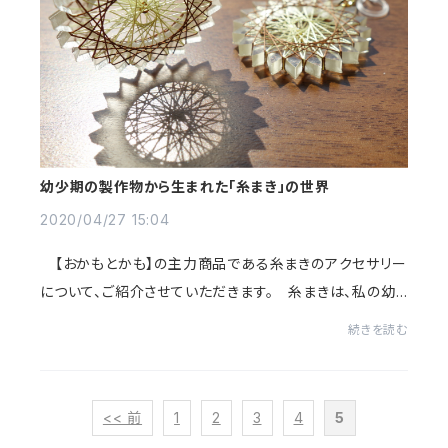
幼少期の製作物から生まれた「糸まき」の世界
2020/04/27 15:04
【おかもとかも】の主力商品である糸まきのアクセサリー
について、ご紹介させていただきます。 糸まきは、私の幼
稚園時代（いったい何年前‥）の製作物から着想を得て作
続きを読む
っています。 実家を片付けていた両親か...
<< 前
1
2
3
4
5