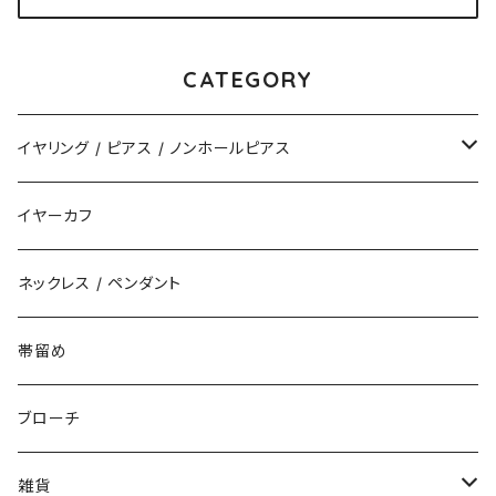
CATEGORY
イヤリング / ピアス / ノンホールピアス
揺れるタイプ
イヤーカフ
花（直径3cm）
揺れないタイプ
ネックレス / ペンダント
花（直径2.5cm）
花
帯留め
花（直径1.5cm）
星
ブローチ
星（直径2.5cm）
蝶
雑貨